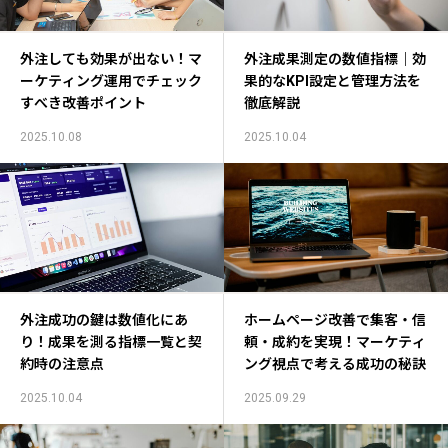
外注しても効果が出ない！マ
外注成果測定の数値指標｜効
ーケティング運用でチェック
果的なKPI設定と管理方法を
すべき改善ポイント
徹底解説
2025.10.08
2025.10.04
外注成功の鍵は数値化にあ
ホームページ改善で集客・信
り！成果を測る指標一覧と契
頼・成約を実現！マーケティ
約時の注意点
ング視点で考える成功の秘訣
2025.10.04
2025.09.29