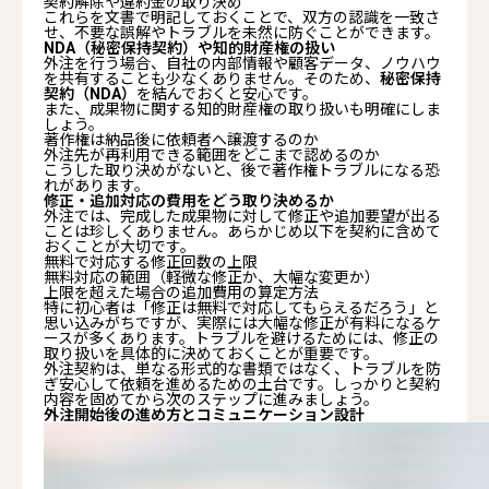
契約解除や違約金の取り決め
これらを文書で明記しておくことで、双方の認識を一致さ
せ、不要な誤解やトラブルを未然に防ぐことができます。
NDA（秘密保持契約）や知的財産権の扱い
外注を行う場合、自社の内部情報や顧客データ、ノウハウ
を共有することも少なくありません。そのため、
秘密保持
契約（NDA）
を結んでおくと安心です。
また、成果物に関する知的財産権の取り扱いも明確にしま
しょう。
著作権は納品後に依頼者へ譲渡するのか
外注先が再利用できる範囲をどこまで認めるのか
こうした取り決めがないと、後で著作権トラブルになる恐
れがあります。
修正・追加対応の費用をどう取り決めるか
外注では、完成した成果物に対して修正や追加要望が出る
ことは珍しくありません。あらかじめ以下を契約に含めて
おくことが大切です。
無料で対応する修正回数の上限
無料対応の範囲（軽微な修正か、大幅な変更か）
上限を超えた場合の追加費用の算定方法
特に初心者は「修正は無料で対応してもらえるだろう」と
思い込みがちですが、実際には大幅な修正が有料になるケ
ースが多くあります。トラブルを避けるためには、修正の
取り扱いを具体的に決めておくことが重要です。
外注契約は、単なる形式的な書類ではなく、トラブルを防
ぎ安心して依頼を進めるための土台です。しっかりと契約
内容を固めてから次のステップに進みましょう。
外注開始後の進め方とコミュニケーション設計