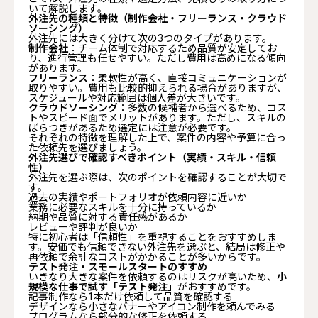
いて解説します。
外注先の種類と特徴（制作会社・フリーランス・クラウド
ソーシング）
外注先には大きく分けて次の3つのタイプがあります。
制作会社
：チーム体制で対応するため品質が安定してお
り、進行管理も任せやすい。ただし費用は高めになる傾向
があります。
フリーランス
：柔軟性が高く、直接コミュニケーションが
取りやすい。費用も比較的抑えられる場合がありますが、
スケジュールや対応範囲は個人差が大きいです。
クラウドソーシング
：多数の候補者から選べるため、コス
トやスピード面でメリットがあります。ただし、スキルの
ばらつきがあるため選定には注意が必要です。
それぞれの特徴を理解した上で、案件の内容や予算に合っ
た依頼先を選びましょう。
外注先選びで確認すべきポイント（実績・スキル・信頼
性）
外注先を選ぶ際は、次のポイントを確認することが大切で
す。
過去の実績やポートフォリオが依頼内容に近いか
業務に必要なスキルを十分に持っているか
納期や品質に対する責任感があるか
レビューや評判が良いか
特に初心者は「信頼性」を重視することをおすすめしま
す。安価でも信頼できない外注先を選ぶと、結局は修正や
再依頼で余計なコストがかかることが多いからです。
テスト発注・スモールスタートのすすめ
いきなり大きな案件を依頼するのはリスクが高いため、
小
規模な仕事で試す「テスト発注」
がおすすめです。
記事制作なら1本だけ依頼して品質を確認する
デザインなら小さなバナーやアイコン制作を頼んでみる
プログラムなら部分的な修正を依頼する