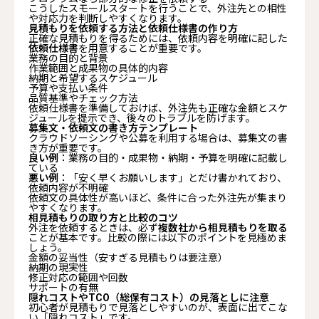
こうしたスモールスタートを行うことで、外注先との相性
や対応力を判断しやすくなります。
見積もりを依頼する方法と依頼仕様書の作り方
正確な見積もりを得るためには、依頼内容を明確に記した
依頼仕様書
を用意することが重要です。
業務の目的と背景
作業範囲と成果物の具体的内容
納期と希望するスケジュール
予算や支払い条件
品質基準やチェック方法
依頼仕様書を準備しておけば、外注先も正確な金額とスケ
ジュールを提示でき、後々のトラブルを防げます。
募集文・依頼文の書き方テンプレート
クラウドソーシングや公募を利用する場合は、募集文の書
き方が重要です。
良い例
：業務の目的・成果物・納期・予算を明確に記載し
ている
悪い例
：「安く早くお願いします」とだけ書かれており、
依頼内容が不明確
依頼文の具体性が高いほど、条件に合った外注先が集まり
やすくなります。
相見積もりの取り方と比較のコツ
外注を依頼するときは、必ず
複数社から相見積もりを取る
ことが基本です。比較の際には以下のポイントを見極めま
しょう。
金額の妥当性（安すぎる見積もりは要注意）
納期の現実性
修正対応の範囲や回数
サポートの有無
隠れコストやTCO（総保有コスト）の見落としに注意
初心者が見積もりで見落としやすいのが、表面に出てこな
い「隠れコスト」です。