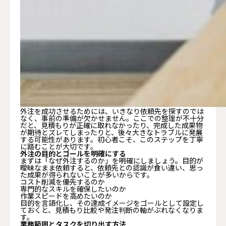
外注を成功させるためには、いきなり依頼先を探すのでは
なく、事前の準備が欠かせません。ここでの整理が不十分
だと、見積もりが正確に取れなかったり、完成した成果物
が期待とズレてしまったりと、後々大きなトラブルに発展
する可能性があります。初心者こそ、このステップを丁寧
に踏むことが大切です。
外注の目的とゴールを明確にする
まずは「なぜ外注するのか」を明確にしましょう。目的が
曖昧なまま依頼すると、依頼先との認識が食い違い、思っ
た成果が得られないことが多いからです。
コスト削減を優先するのか
専門的なスキルを確保したいのか
作業スピードを高めたいのか
目的を言語化し、その達成イメージをゴールとして設定し
ておくと、見積もり比較や発注判断の軸がぶれなくなりま
す。
業務範囲とタスクを切り出す方法