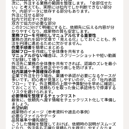
次に、外注する業務の範囲を整理します。「全部任せた
い」と考えても、実際には社内でしか判断できない部分
や、内部データに依存する部分もあります。
外注に任せる部分
社内で対応すべき部分
双方で協力が必要な部分
この3つに分けて明確にすると、依頼先に伝える内容が分
かりやすくなり、成果物の質も安定します。
業務フローを可視化しマニュアル化する重要性
業務の流れを図や文章で「見える化」しておくことも、外
注を円滑に進めるために欠かせません。
作業手順書
を簡単にまとめる
図解フロー
を作成して全体像を共有する
マニュアルがない場合
は、スクリーンショットや短い動画
で記録して補う
外注先に業務の全体像を共有できれば、認識のズレを最小
限に抑え、不要な修正ややり直しを防げます。
社内稟議や予算確保の手順
企業で外注を行う場合、稟議や承認が必要になるケースが
多いです。初心者が見落としやすいのが、この「社内承認
フロー」です。外注費用の上限や予算配分を早めに確認し
ておくことで、見積もりを取った後に承認待ちで停滞する
リスクを避けられます。
必要情報を整理するチェックリスト
最後に、依頼先へ渡す情報をチェックリスト化して準備し
ましょう。
希望納期
成果物のイメージ（参考資料や過去の事例）
必要なファイルやデータ
品質基準や優先順位
こうした情報を整理しておけば、依頼時の説明がスムーズ
になり、外注先も正確な見積もりを提示しやすくなりま