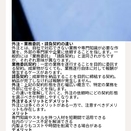
外注・業務委託・請負契約の違い
外注とは、自社で対応できない業務や専門知識が必要な作
業を、外部の専門家や企業に依頼することを指します。一
般的には「業務委託」「請負契約」と混同されがちです
が、それぞれ意味が異なります。
業務委託契約
：一定の業務を遂行することを目的に委託す
る契約。成果物がなくても、業務遂行自体に対して報酬が
発生するケースがあります。
請負契約
：成果物を納品することを目的に締結する契約。
納品が完了しなければ報酬が発生しません。
外注
：上記の契約形態を含む幅広い概念で、特定の業務を
外部に任せることを指します。
この違いを理解しておくと、外注の依頼時にどの契約形態
を選ぶべきか判断しやすくなります。
外注するメリットとデメリット
外注には多くのメリットがある一方で、注意すべきデメリ
ットも存在します。
メリット
専門知識やスキルを持つ人材を短期間で活用できる
社内のリソース不足を解消できる
内製よりもコストや時間を削減できる場合がある
デメリット