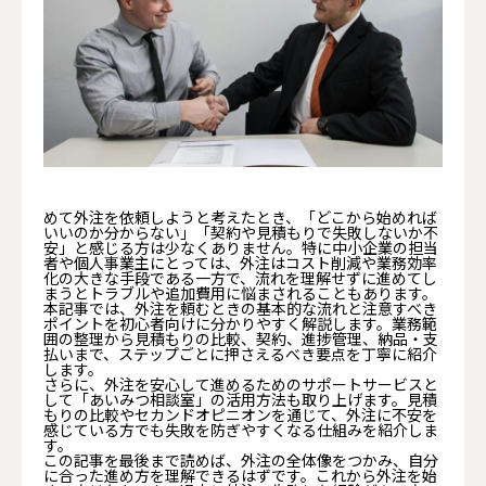
めて外注を依頼しようと考えたとき、「どこから始めれば
いいのか分からない」「契約や見積もりで失敗しないか不
安」と感じる方は少なくありません。特に中小企業の担当
者や個人事業主にとっては、外注はコスト削減や業務効率
化の大きな手段である一方で、流れを理解せずに進めてし
まうとトラブルや追加費用に悩まされることもあります。
本記事では、外注を頼むときの基本的な流れと注意すべき
ポイントを初心者向けに分かりやすく解説します。業務範
囲の整理から見積もりの比較、契約、進捗管理、納品・支
払いまで、ステップごとに押さえるべき要点を丁寧に紹介
します。
さらに、外注を安心して進めるためのサポートサービスと
して「あいみつ相談室」の活用方法も取り上げます。見積
もりの比較やセカンドオピニオンを通じて、外注に不安を
感じている方でも失敗を防ぎやすくなる仕組みを紹介しま
す。
この記事を最後まで読めば、外注の全体像をつかみ、自分
に合った進め方を理解できるはずです。これから外注を始