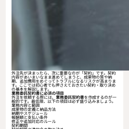
外注先が決まったら、次に重要なのが「契約」です。契約
内容があいまいなまま進めてしまうと、成果物の質や納
期、追加費用をめぐってトラブルになるリスクが高まりま
す。ここでは初心者でも押さえておきたい契約・取り決め
の基本を解説します。
業務委託契約書に必須の項目
外注を依頼する際には、
業務委託契約書
を作成するのが一
般的です。最低限、以下の項目は必ず盛り込みましょう。
業務内容と範囲
成果物の定義と納品方法
納期やスケジュール
報酬額と支払い条件
修正や追加対応のルール
契約期間