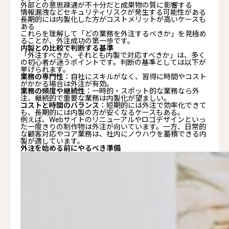
外部との意思疎通が不十分だと成果物の質に影響する
情報漏洩などセキュリティリスクが発生する可能性がある
長期的には内製化した方がコストメリットが高いケースも
ある
これらを理解して「どの業務を外注するべきか」を見極め
ることが、外注成功の第一歩です。
内製との比較で判断する基準
「外注すべきか、それとも内製で対応すべきか」は、多く
の初心者が迷うポイントです。判断の基準としては以下が
挙げられます。
業務の専門性
：自社にスキルがなく、習得に時間やコスト
がかかる場合は外注が有効。
業務の頻度や継続性
：一時的・スポット的な業務なら外
注、継続的で重要な業務は内製化が望ましい。
コストと時間のバランス
：短期的には外注で効率化できて
も、長期的には内製の方が安くなるケースもある。
例えば、Webサイトのリニューアルやロゴデザインといっ
た一度きりの制作物は外注が向いています。一方、日常的
な顧客対応やコア業務は、社内にノウハウを蓄積できる内
製が適しています。
外注を始める前にやるべき準備