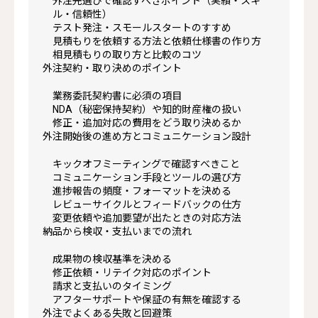
外注先選びで確認すべきポイント（実績・スキ
ル・信頼性）
テスト発注・スモールスタートのすすめ
見積もりを依頼する方法と依頼仕様書の作り方
相見積もりの取り方と比較のコツ
外注契約・取り決めのポイント
業務委託契約書に必須の項目
NDA（秘密保持契約）や知的財産権の扱い
修正・追加対応の費用をどう取り決めるか
外注開始後の進め方とコミュニケーション設計
キックオフミーティングで確認すべきこと
コミュニケーション手段とツールの選び方
進捗報告の頻度・フォーマットを決める
レビューサイクルとフィードバックの仕方
変更依頼や追加要望が出たときの対応方法
納品から検収・支払いまでの流れ
成果物の検収基準を決める
修正依頼・リテイク対応のポイント
請求と支払いのタイミング
アフターサポートや保証の有無を確認する
外注でよくある失敗と回避策